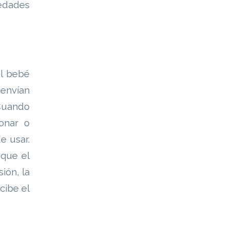
edades
el bebé
 envían
 Cuando
onar o
e usar.
 que el
ión, la
cibe el