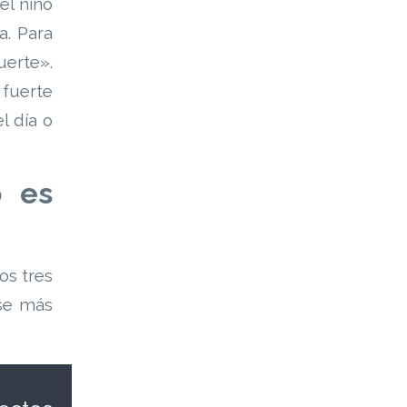
el niño
a. Para
uerte».
 fuerte
l día o
o es
os tres
ese más