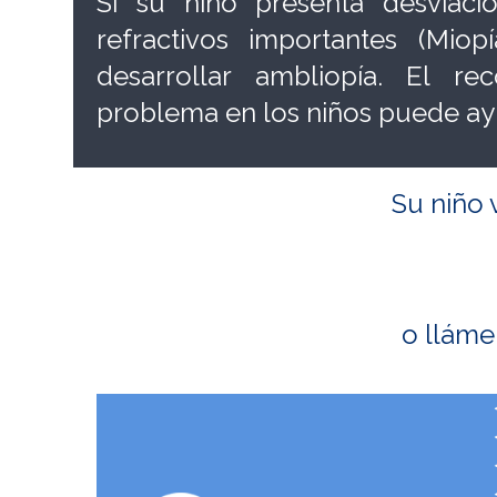
Si su niño presenta desviac
refractivos importantes (Miop
desarrollar ambliopía. El r
problema en los niños puede ayu
Su niño 
o lláme