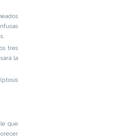
ineados
nfusas
s.
os tres
sará la
(ptosis
ble que
vorecer