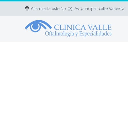
Altamira D´ este No. 99. Av. principal, calle Valencia.
ENFER