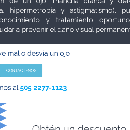
ión de un ojo, mancha blanca y def
ía, hipermetropía y astigmatismo), p
econocimiento y tratamiento oportun
dar a prevenir el daño visual permanen
ve mal o desvía un ojo
CONTÁCTENOS
nos al
505 2277-1123