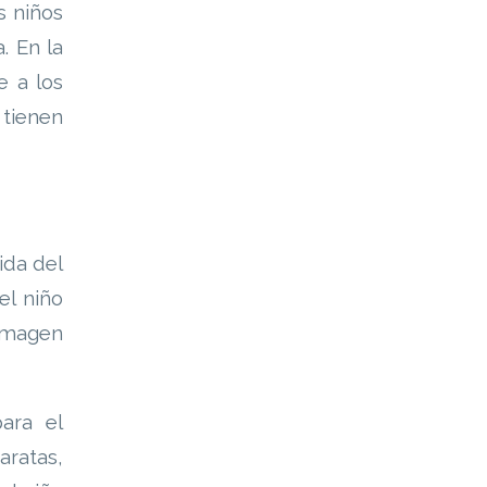
s niños
. En la
e a los
 tienen
ida del
el niño
 imagen
ara el
aratas,