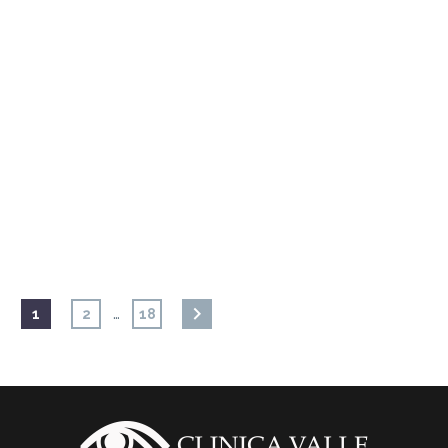
…
1
2
18